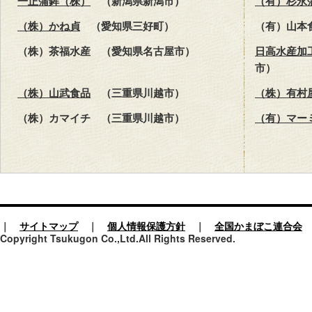
一正蒲鉾（株）
（新潟県新潟市）
（有）杉永
（株）かね貞
（愛知県三好町）
（有）山本
（株）茶福水産 （愛知県名古屋市）
日高水産加
市）
（株）山武食品
（三重県川越市）
（株）有村
（株）カマイチ （三重県川越市）
（有）マー
｜
サイトマップ
｜
個人情報保護方針
｜
全国かまぼこ連合会
Copyright Tsukugon Co.,Ltd.All Rights Reserved.