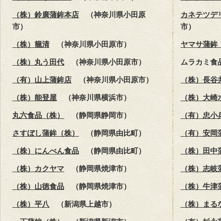
（株）鈴廣蒲鉾本店
（神奈川県小田原
カネテツデ
市）
市）
（株）籠清
（神奈川県小田原市）
ヤマサ蒲鉾
（株）丸う田代
（神奈川県小田原市）
ムラカミ食
（有）山上蒲鉾店
（神奈川県小田原市）
（株）長谷
（株）能登屋
（神奈川県横浜市）
（株）大崎
丸六食品（株）
（静岡県静岡市）
（有）忠小
さすぼし蒲鉾（株）
（静岡県由比町）
（有）安岡
（株）にんべん食品
（静岡県由比町）
（株）田中
（株）カクヤマ
（静岡県焼津市）
（株）志岐
（株）山徳食品
（静岡県焼津市）
（株）牛津
（株）平八
（新潟県上越市）
（株）まる