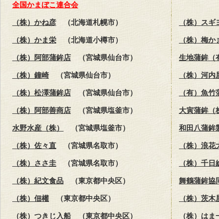
全国かまぼこ連合会
（株）かね彦
（北海道札幌市）
（株）スギ
（株）かま栄
（北海道小樽市）
（株）梅か
（株）阿部蒲鉾店
（宮城県仙台市）
生地蒲鉾（
（株）鐘崎
（宮城県仙台市）
（株）河内
（株）松澤蒲鉾店
（宮城県仙台市）
（有）魚竹
（株）阿部善商店
（宮城県塩釜市）
大寅蒲鉾（
水野水産（株）
（宮城県塩釜市）
和田八蒲鉾
（株）佐々直
（宮城県名取市）
（株）浪花
（株）ささ圭
（宮城県名取市）
（株）千日
（株）紀文食品
（東京都中央区）
舞鶴蒲鉾協
（株）佃權
（東京都中央区）
（株）茨木
（株）つきじ入船
（東京都中央区）
（株）はま