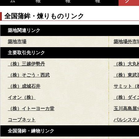
ム
報
報
報
ク
全国蒲鉾・煉りものリンク
築地関連リンク
築地市場
築地場外市
主要取引先リンク
（株）三越伊勢丹
（株）大丸
（株）そごう・西武
（株）東武
（株）成城石井
サミット（
イオン（株）
（株）ダイ
（株）イトーヨーカ堂
玉川高島屋S
コープネット
パルシステ
全国蒲鉾・練物リンク