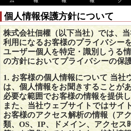
ム
報
報
報
ク
個人情報保護方針について
株式会社佃權（以下当社）では、
利用になるお客様のプライバシー
ユーザー個人を特定・識別しうる
の方針においてプライバシーの保
1. お客様の個人情報について 当
は、個人情報をお聞きすることが
必要な範囲でお客様の情報を提供
また、当社ウェブサイトではサイ
お客様のアクセス解析の情報（ア
類、OS、IP、ドメイン、アクセ